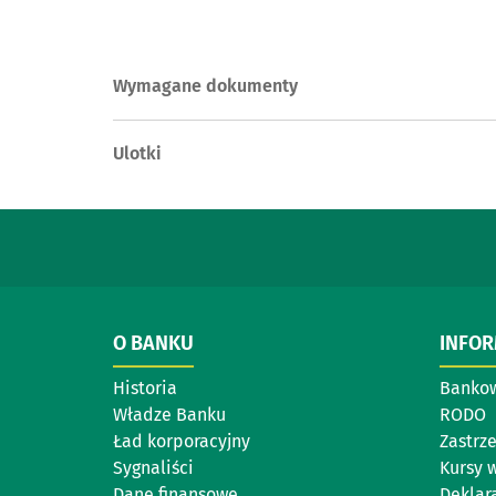
Wymagane dokumenty
Ulotki
O BANKU
INFOR
Historia
Bankow
Władze Banku
RODO
Ład korporacyjny
Zastrz
Sygnaliści
Kursy 
Dane finansowe
Deklar