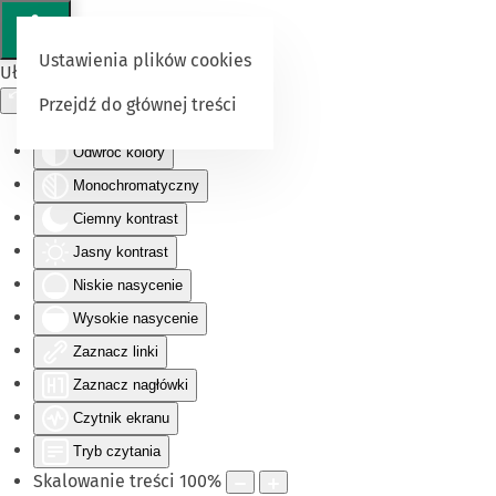
Ustawienia plików cookies
Ułatwienia dostępu
Przejdź do głównej treści
Odwróć kolory
Monochromatyczny
Ciemny kontrast
Jasny kontrast
Niskie nasycenie
Wysokie nasycenie
Zaznacz linki
Zaznacz nagłówki
Czytnik ekranu
Tryb czytania
Skalowanie treści
100
%