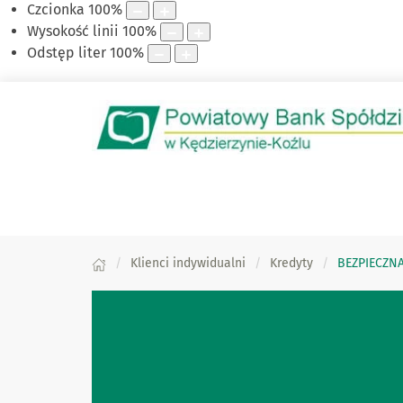
Czcionka
100
%
Wysokość linii
100
%
Odstęp liter
100
%
Klienci indywidualni
Kredyty
BEZPIECZN