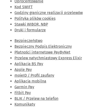
Oprocentowanie
Kod SWIFT
Godziny graniczne realizacji przelewów
Polityka plików cookies
Stawki WIBOR, NBP
Druki i formularze
Bezpieczeństwo
Bezpieczny Podpis Elektroniczny
Płatności internetowe PayByNet
Przelew natychmiastowy Express Elixir
Aplikacja BS Pay
Apple Pay
mojeID / Profil zaufany
Aplikacja mobilna
Garmin Pay
Fitbit Pay
BLIK / Przelew na telefon
Komunikaty