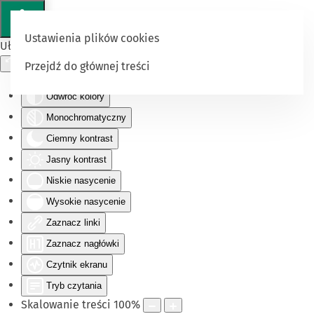
Ustawienia plików cookies
Ułatwienia dostępu
Przejdź do głównej treści
Odwróć kolory
Monochromatyczny
Ciemny kontrast
Jasny kontrast
Niskie nasycenie
Wysokie nasycenie
Zaznacz linki
Zaznacz nagłówki
Czytnik ekranu
Tryb czytania
Skalowanie treści
100
%