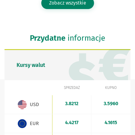
Zobacz wszystkie
Przydatne
informacje
Kursy walut
SPRZEDAŻ
KUPNO
WALUTA
Kursy walut - aktualne stawki sprzedaży i kupna
3.8212
3.5960
USD
4.4217
4.1615
EUR