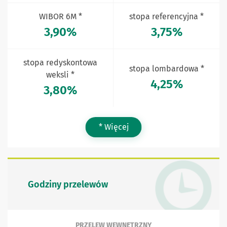
WIBOR 6M *
stopa referencyjna *
3,90%
3,75%
stopa redyskontowa
stopa lombardowa *
weksli *
4,25%
3,80%
* Więcej
Godziny przelewów
PRZELEW WEWNĘTRZNY