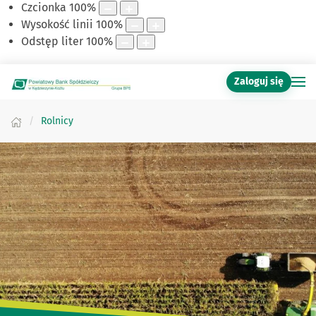
Czcionka
100
%
Wysokość linii
100
%
Odstęp liter
100
%
Zaloguj się
Rolnicy