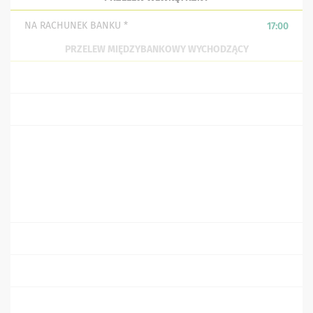
NA RACHUNEK BANKU *
17:00
PRZELEW MIĘDZYBANKOWY WYCHODZĄCY
ELIXIR *
17:00
EXPRESS ELIXIR (NATYCHMIASTOWY) *
24h
SORBNET *
14:30
PRZELEW WEWNĘTRZNY Z RACHUNKU W BANKU
17:00
ELIXIR
17:00
EKSPRES ELIXIR (NATYCHMIASTOWY) *
24h
SORBNET
15:30