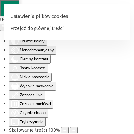
Ustawienia plików cookies
Ułatwienia dostępu
Przejdź do głównej treści
Odwróć kolory
Monochromatyczny
Ciemny kontrast
Jasny kontrast
Niskie nasycenie
Wysokie nasycenie
Zaznacz linki
Zaznacz nagłówki
Czytnik ekranu
Tryb czytania
Skalowanie treści
100
%