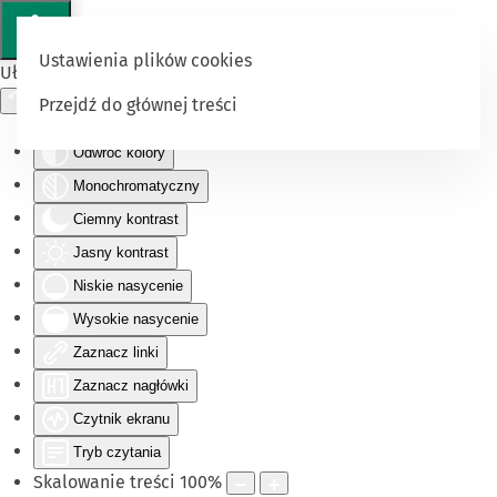
Ustawienia plików cookies
Ułatwienia dostępu
Przejdź do głównej treści
Odwróć kolory
Monochromatyczny
Ciemny kontrast
Jasny kontrast
Niskie nasycenie
Wysokie nasycenie
Zaznacz linki
Zaznacz nagłówki
Czytnik ekranu
Tryb czytania
Skalowanie treści
100
%