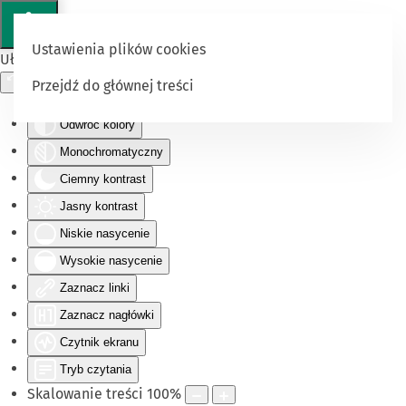
Ustawienia plików cookies
Ułatwienia dostępu
Przejdź do głównej treści
Odwróć kolory
Monochromatyczny
Ciemny kontrast
Jasny kontrast
Niskie nasycenie
Wysokie nasycenie
Zaznacz linki
Zaznacz nagłówki
Czytnik ekranu
Tryb czytania
Skalowanie treści
100
%