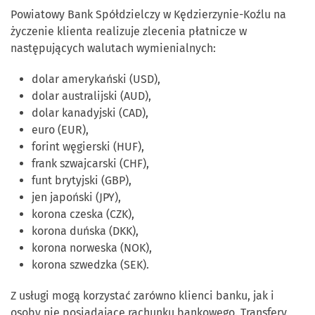
Powiatowy Bank Spółdzielczy w Kędzierzynie-Koźlu na
życzenie klienta realizuje zlecenia płatnicze w
następujących walutach wymienialnych:
dolar amerykański (USD),
dolar australijski (AUD),
dolar kanadyjski (CAD),
euro (EUR),
forint węgierski (HUF),
frank szwajcarski (CHF),
funt brytyjski (GBP),
jen japoński (JPY),
korona czeska (CZK),
korona duńska (DKK),
korona norweska (NOK),
korona szwedzka (SEK).
Z usługi mogą korzystać zarówno klienci banku, jak i
osoby nie posiadające rachunku bankowego. Transfery