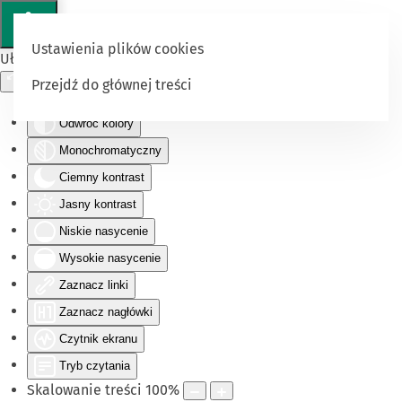
Ustawienia plików cookies
Ułatwienia dostępu
Przejdź do głównej treści
Odwróć kolory
Monochromatyczny
Ciemny kontrast
Jasny kontrast
Niskie nasycenie
Wysokie nasycenie
Zaznacz linki
Zaznacz nagłówki
Czytnik ekranu
Tryb czytania
Skalowanie treści
100
%