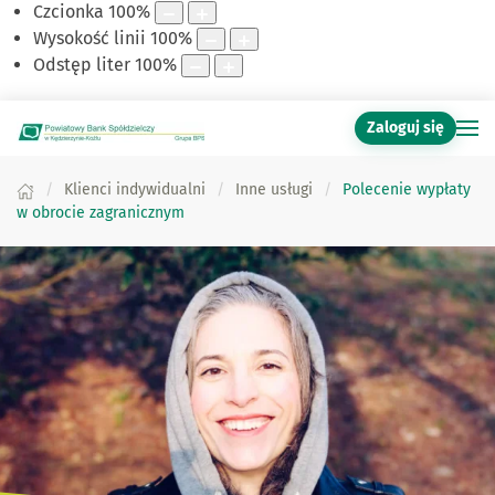
Czcionka
100
%
Wysokość linii
100
%
Odstęp liter
100
%
Zaloguj się
Klienci indywidualni
Inne usługi
Polecenie wypłaty
w obrocie zagranicznym